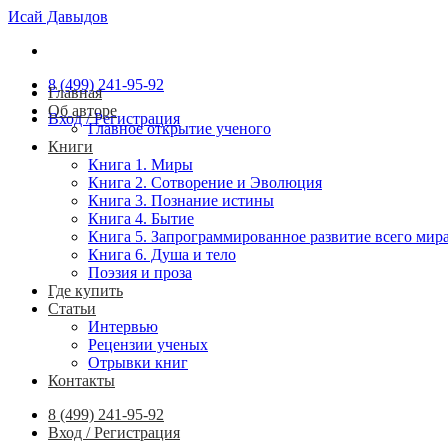
Skip
Исай Давыдов
to
content
8 (499) 241-95-92
Главная
Об авторе
Вход / Регистрация
Главное открытие ученого
Книги
Книга 1. Миры
Книга 2. Сотворение и Эволюция
Книга 3. Познание истины
Книга 4. Бытие
Книга 5. Запрограммированное развитие всего мира
Книга 6. Душа и тело
Поэзия и проза
Где купить
Статьи
Интервью
Рецензии ученых
Отрывки книг
Контакты
8 (499) 241-95-92
Вход / Регистрация