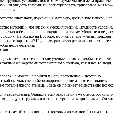
лее трудных условиях, ибо в этом случае мы не имеем практиче
и, ни увидеть глазами, ни регистрировать приборами. Мы може
 логики.
от естественных наук, изучающих материю, доступную нашему не
ого
дство материи и логических умозаключений. Трудность условий, 
полностью и безоговорочно подчинены атеизму. Мощные и везде
ующих. Не только на Востоке, но и на Западе ученым приходится
игиозного характера? Научному развитию религии сопротивляется
якобы несовместимы.
их виной.
ападе, о том, что все советские ученые являются якобы атеиста
ся такими же жертвами тоталитарного атеизма, как и все те люд
еловек не может не прийти к Богу постепенно и поэтапно.
ской скамьи, где он безоговорочно принимает все те знания,
лем тоталитарного атеизма. Здесь он признает единственно воз
ется невозможным. Однако в аспирантуре он уже относится крит
лазами, пощупать руками или зарегистрировать приборами». Он уж
т тот самый закон природы, который до сих пор был им както и