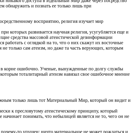
ски никакого доступа в Идеальный Мир даже через посредство
м обнаружить и познать ее только лишь при
посредственному восприятию, религия изучает мир
при которых развивается научная религия, усугубляется еще и
сущие средства массовой атеистической дезинформации
 работать с оглядкой на то, что о них скажут их восточные
 не только сам атеизм, но даже та часть верующих, которым
ми, в корне ошибочно. Ученые, вынужденные по долгу службы
и, которым тоталитарный атеизм навязал свое ошибочное мнение
можным только лишь тот Материальный Мир, который он видит и
ически к пресловутому атеистическому принципу, который
е начинает понимать, что небылицей является не то, чего он не
 почему-то упущен: ничто материальное не может рождаться и