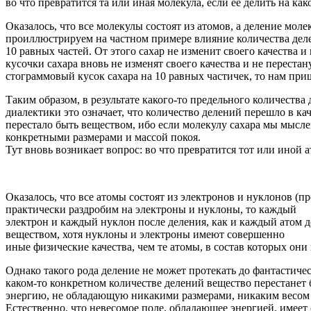
во что превратится та или иная молекула, если ее делить на как
Оказалось, что все молекулы состоят из атомов, а деление мо
проиллюстрируем на частном примере влияние количества деле
10 равных частей. От этого сахар не изменит своего качества 
кусочки сахара вновь не изменят своего качества и не перестан
стограммовый кусок сахара на 10 равных частичек, то нам приш
Таким образом, в результате какого-то предельного количества
диалектики это означает, что количество делений перешло в ка
перестало быть веществом, ибо если молекулу сахара мы мысле
конкретными размерами и массой покоя.
Тут вновь возникает вопрос: во что превратится тот или иной а
Оказалось, что все атомы состоят из электронов и нуклонов (
практически раздробим на электроны и нуклоны, то каждый
электрон и каждый нуклон после деления, как и каждый атом д
веществом, хотя нуклоны и электроны имеют совершенно
иные физические качества, чем те атомы, в состав которых они
Однако такого рода деление не может протекать до фантастичес
каком-то конкретном количестве делений вещество перестанет
энергию, не обладающую никакими размерами, никаким весом и
Естественно, что невесомое поле, обладающее энергией, имеет