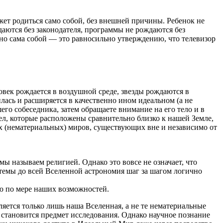
ожет родиться само собой, без внешней причины. Ребенок не
ждаются без законодателя, программы не рождаются без
азно сама собой — это равносильно утверждению, что телевизор
ловек рождается в воздушной среде, звезды рождаются в
илась и расширяется в качественно ином идеальном (а не
го собеседника, затем обращаете внимание на его тело и в
тел, которые расположены сравнительно близко к нашей Земле,
х (нематериальных) миров, существующих вне и независимо от
ы называем религией. Однако это вовсе не означает, что
темы до всей Вселенной астрономия шаг за шагом логично
ию по мере наших возможностей.
ляется только лишь наша Вселенная, а не те нематериальные
 становится предмет исследования. Однако научное познание