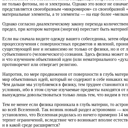
не только фотоны, но и электроны. Однако это вовсе не означ
представляется своеобразным «микромиром» со своеобразной 
материальные элементы, а те элементы — на еще более «мелкие»
Однако согласно диалектическому закону перехода количествен
предел, при котором материя (энергия) перестает быть материе
Если вы сначала видите одежду вашего собеседника, затем обра
процессизучения с поверхностных предметов и явлений, прони
существующей вне и независимо не только от физики, но и от 
субъективного (человеческого) сознания. Здесь физика может п
и что изучением объективной идеи (или нематериального «духа
противоречит или отвергает религию.
Напротив, по мере продвижения от поверхности в глубь матери
мир объективных идей, который не содержит в себе никаких м
Чем дальше мы углубляемся в физику, тем труднее становится 
условиях, ибо в этом случае изучаемые предметы находятся от 
вынуждены довольствоваться только лишь тем, что видим в тел
Тем не менее если физика проникала в глубь материи, то астр
ко всей Вселенной. Так возник новый раздел астрономии — кос
установлено, что Вселенная родилась из ничего примерно 14 м
терпит ограничений, вследствие чего возникает вполне естест
и в какой среде расширяется?