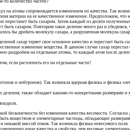
ое-то количество частей?
лекул на атомы сопровождается изменением их качества. Так воз
ния материи на ее качественное изменение. Предположим, что м
и не перестанет быть сахаром. Затем каждый из десяти полученны
ут быть сахаром. Повторим такое деление много раз и убедимся, 
лось бы дробить молекулу сахара, а разрушенная молекула сахар
 делений сахар теряет свое основное качество и перестает быть 
чественное изменение вещества. В данном случае сахар перестал б
нно раздробим на отдельные атомы, то каждый атом после делени
том, если расчленить его на отдельные части?
протонов и нейтронов). Так возникла ядерная физика и физика 
о деления, также обладает какими-то конкретными размерами и м
 входили.
кой бесконечности без изменения качества весомости. Согласно 
 быть веществом и элементарные частицы, обладающие размерами
 никакой массой покоя. Так возникла физика невесомого поля.
 совершенно иные качества и свойства, чем весомые элементарн