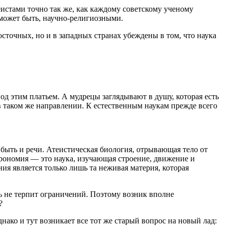
еистами точно так же, как каждому советскому ученому
 может быть, научно-религиозными.
сточных, но и в западных странах убеждены в том, что наука
под этим платьем. А мудрецы заглядывают в душу, которая есть
 таком же направлении. К естественным наукам прежде всего
 быть и речи. Атеистическая биология, отрывающая тело от
трономия — это наука, изучающая строение, движение и
ия является только лишь та неживая материя, которая
ль не терпит ограничений. Поэтому возник вполне
?
нако и тут возникает все тот же старый вопрос на новый лад: