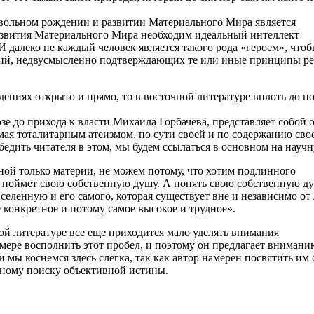
вольном рождении и развитии Материального Мира является
звития Материального Мира необходим идеальный интеллект
 далеко не каждый человек является такого рода «героем», чтоб
аний, недвусмысленно подтверждающих те или иные принципы рел
ениях открыто и прямо, то в ­восточной литературе вплоть до 
е до прихода к власти Михаила Горбачева, представляет собой о
емая тоталитарным атеизмом, по сути своей и по содержанию сво
дить читателя в этом, мы будем ссылаться в основном на научн
ной только материи, не можем потому, что хотим подлинного
не поймет свою собственную душу. А понять свою собственную ду
еленную и его самого, которая существует вне и независимо от
 конкретное и потому самое высокое и трудное».
ой литературе все еще приходится мало уделять внимания
 мере восполнить этот пробел, и поэтому он предлагает вниман
и мы коснемся здесь слегка, так как автор намерен посвятить им
ному поиску объективной истины.