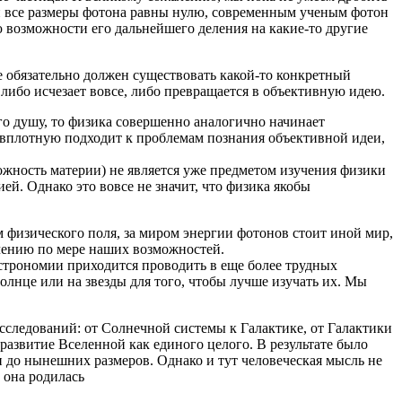
я и все размеры фотона равны нулю, современным ученым фотон
 возможности его дальнейшего деления на какие-то другие
е обязательно должен существовать какой-то конкретный
 либо исчезает вовсе, либо превращается в объективную идею.
его душу, то физика совершенно аналогично начинает
и вплотную подходит к проблемам познания объективной идеи,
ложность материи) не является уже предметом изучения физики
ей. Однако это вовсе не значит, что физика якобы
м физического поля, за миром энергии фотонов стоит иной мир,
учению по мере наших возможностей.
астрономии приходится проводить в еще более трудных
олнце или на звезды для того, чтобы лучше изучать их. Мы
исследований: от Солнечной системы к Галактике, от Галактики
развитие Вселенной как единого целого. В результате было
и до нынешних размеров. Однако и тут человеческая мысль не
 она родилась