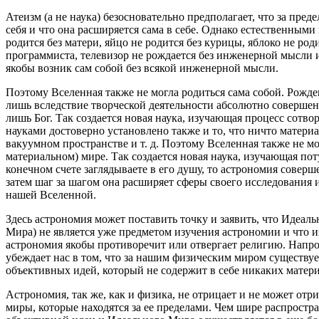
Атеизм (а не наука) безосновательно предполагает, что за пред
себя и что она расширяется сама в себе. Однако естественным
родится без матери, яйцо не родится без курицы, яблоко не род
программиста, телевизор не рождается без инженерной мысли и
якобы возник сам собой без всякой инженерной мысли.
Поэтому Вселенная также не могла родиться сама собой. Рожд
лишь вследствие творческой деятельности абсолютно совершен
лишь Бог. Так создается новая наука, изучающая процесс сот
науками достоверно установлено также и то, что ничто материа
вакуумном пространстве и т. д. Поэтому Вселенная также не мо
материальном) мире. Так создается новая наука, изучающая по
конечном счете заглядываете в его душу, то астрономия совер
затем шаг за шагом она расширяет сферы своего исследования
нашей Вселенной.
Здесь астрономия может поставить точку и заявить, что Идеа
Мира) не является уже предметом изучения астрономии и что и
астрономия якобы противоречит или отвергает религию. Напро
убеждает нас в том, что за нашим физическим миром существу
объективных идей, который не содержит в себе никаких матер
Астрономия, так же, как и физика, не отрицает и не может отр
миры, которые находятся за ее пределами. Чем шире распростр