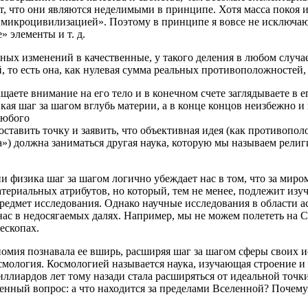
ает, что они являются неделимыми в принципе. Хотя масса поко
«микроцивилизацией». Поэтому в принципе я вовсе не исключаю
 элементы и т. д.
ных изменений в качественные, у такого деления в любом случа
й, то есть она, как нулевая сумма реальных противоположностей,
щаете внимание на его тело и в конечном счете заглядываете в 
кая шаг за шагом вглубь материи, а в конце концов неизбежно 
любого
оставить точку и заявить, что объективная идея (как противопо
») должна заниматься другая наука, которую мы называем религи
и физика шаг за шагом логично убеждает нас в том, что за миро
атериальных атрибутов, но который, тем не менее, подлежит из
предмет исследования. Однако научные исследования в области 
нас в недосягаемых далях. Например, мы не можем полететь на С
ескопах.
ономия познавала ее вширь, расширяя шаг за шагом сферы своих 
мология. Космологией называется наука, изучающая строение и 
иллиардов лет тому назади стала расширяться от идеальной точк
венный вопрос: а что находится за пределами Вселенной? Почему