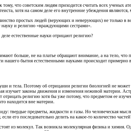
к тому, что советским людям приходится считать всех ученых ат
теиста, хотя на самом деле его внутренние убеждения являются,
шинство простых людей (верующих и неверующих) не только в во
т науку и религию «враждующими сестрами».
и деле естественные науки отрицают религию?
имают больше, не на платье обращают внимание, а на тело, что 
сти нашего бытия естественными науками происходит примерно в
души и тела. Поэтому об отрицании религии биологией не может
орая изучает законы движения и изменения неживой материи. Ас
т отрицать религию хотя бы уже потому, что предметом ее изучен
что находится вне материи.
а виду: твердые предметы, жидкости и газы. Но человеческая мыс
 если его последовательно делить на какое-то количество частей
тоят из молекул. Так возникла молекулярная физика и химия. Од