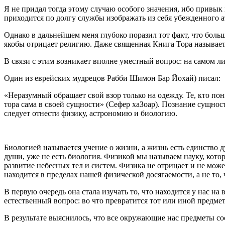
Я не придал тогда этому случаю особого значения, ибо привык 
приходится по долгу службы изображать из себя убежденного а
Однако в дальнейшем меня глубоко поразил тот факт, что боль
якобы отрицает религию. Даже священная Книга Тора называе
В связи с этим возникает вполне уместный вопрос: на самом л
Один из еврейских мудрецов Рабби Шимон Бар Йохай) писал:
«Неразумный обращает свой взор только на одежду. Те, кто пон
тора сама в своей сущности» (Сефер хаЗоар). Познание сущно
следует отнести физику, астрономию и биологию.
Биологией называется учение о жизни, а жизнь есть единство 
души, уже не есть биология. Физикой мы называем науку, кот
развитие небесных тел и систем. Физика не отрицает и не може
находится в пределах нашей физической досягаемости, а не то, 
В первую очередь она стала изучать то, что находится у нас н
естественный вопрос: во что превратится тот или иной предмет,
В результате выяснилось, что все окружающие нас предметы сос