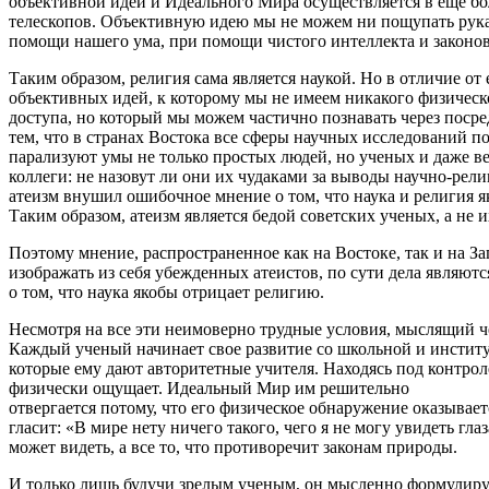
объективной идеи и Идеального Мира осуществляется в еще бо
телескопов. Объективную идею мы не можем ни пощупать рукам
помощи нашего ума, при помощи чистого интеллекта и законов
Таким образом, религия сама является наукой. Но в отличие 
объективных идей, к которому мы не имеем никакого физическ
доступа, но который мы можем частично познавать через посре
тем, что в странах Востока все сферы научных исследований 
парализуют умы не только простых людей, но ученых и даже вер
коллеги: не назовут ли они их чудаками за выводы научно-рел
атеизм внушил ошибочное мнение о том, что наука и религия 
Таким образом, атеизм является бедой советских ученых, а не 
Поэтому мнение, распространенное как на Востоке, так и на З
изображать из себя убежденных атеистов, по сути дела являют
о том, что наука якобы отрицает религию.
Несмотря на все эти неимоверно трудные условия, мыслящий ч
Каждый ученый начинает свое развитие со школьной и институт
которые ему дают авторитетные учителя. Находясь под контро
физически ощущает. Идеальный Мир им решительно
отвергается потому, что его физическое обнаружение оказыва
гласит: «В мире нету ничего такого, чего я не могу увидеть г
может видеть, а все то, что противоречит законам природы.
И только лишь будучи зрелым ученым, он мысленно формулируе