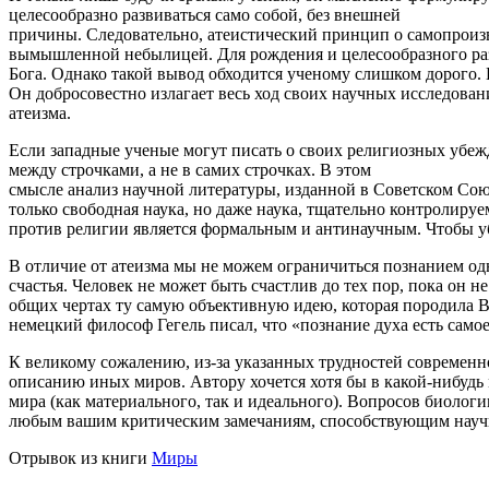
целесообразно развиваться само собой, без внешней
причины. Следовательно, атеистический принцип о самопроиз
вымышленной небылицей. Для рождения и целесообразного ра
Бога. Однако такой вывод обходится ученому слишком дорого. И
Он добросовестно излагает весь ход своих научных исследов
атеизма.
Если западные ученые могут писать о своих религиозных убежд
между строчками, а не в самих строчках. В этом
смысле анализ научной литературы, изданной в Советском Союз
только свободная наука, но даже наука, тщательно контролиру
против религии является формальным и антинаучным. Чтобы убе
В отличие от атеизма мы не можем ограничиться познанием од
счастья. Человек не может быть счастлив до тех пор, пока он 
общих чертах ту самую объективную идею, которая породила Вс
немецкий философ Гегель писал, что «познание духа есть самое
К великому сожалению, из-за указанных трудностей современн
описанию иных миров. Автору хочется хотя бы в какой-нибудь
мира (как материального, так и идеального). Вопросов биологи
любым вашим критическим замечаниям, способствующим науч
Отрывок из книги
Миры