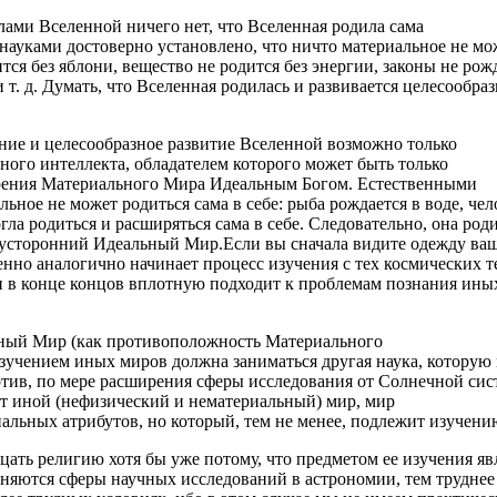
елами Вселенной ничего нет, что Вселенная родила сама
и науками достоверно установлено, что ничто материальное не м
ится без яблони, вещество не родится без энергии, законы не ро
 т. д. Думать, что Вселенная родилась и развивается целесообр
ение и целесообразное развитие Вселенной возможно только
ного интеллекта, обладателем которого может быть только
ворения Материального Мира Идеальным Богом. Естественными
льное не может родиться сама в себе: рыба рождается в воде, че
гла родиться и расширяться сама в себе. Следовательно, она род
тусторонний Идеальный Мир.Если вы сначала видите одежду ваше
шенно аналогично начинает процесс изучения с тех космических 
 и в конце концов вплотную подходит к проблемам познания ины
льный Мир (как противоположность Материального
зучением иных миров должна заниматься другая наука, которую м
тив, по мере расширения сферы исследования от Солнечной сис
ет иной (нефизический и нематериальный) мир, мир
иальных атрибутов, но который, тем не менее, подлежит изучен
ицать религию хотя бы уже потому, что предметом ее изучения яв
аняются сферы научных исследований в астрономии, тем труднее