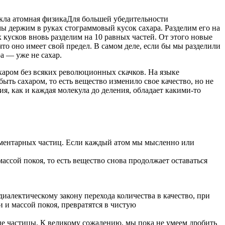
никла атомная физикаДля большей убедительности
ы держим в руках стограммовый кусок сахара. Разделим его на
х кусков вновь разделим на 10 равных частей. От этого новые
что оно имеет свой предел. В самом деле, если бы мы разделили
а — уже не сахар.
сахаром без всяких революционных скачков. На языке
ыть сахаром, то есть вещество изменило свое качество, но не
я, как и каждая молекула до деления, обладает какими-то
элементарных частиц. Если каждый атом мы мысленно или
ассой покоя, то есть вещество снова продолжает оставаться
диалектическому закону перехода количества в качество, при
 и массой покоя, превратятся в чистую
ые частицы. К великому сожалению, мы пока не умеем дробить