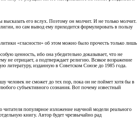
ы высказать его вслух. Поэтому он молчит. И не только молчит.
игии, но сам вывод ему приходится формулировать в пользу
политики «гласности» об этом можно было прочесть только лишь
собую ценность, ибо она убедительно доказывает, что не
ему не отрицает, а подтверждает религию. Всякое возражение
ую литературу, изданную в Советском Союзе до 1985 года.
шу человек не сможет до тех пор, пока он не поймет хотя бы в
 любого субъективного сознания. Вот почему известный
ию читателя популярное изложение научной модели реального
 отдельную книгу. Автор будет чрезвычайно рад