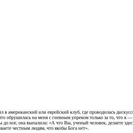
дил в американский или еврейский клуб, где проводилась дискус
то обрушилась на меня с гневным упреком только за то, что я — 
 до ног, она выпалила: «А что Вы, ученый человек, делаете зде
зываете честным людям, что якобы Бога нет».