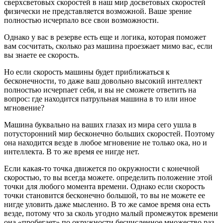
сверхсветовых скоростей в наш мир досветовых скоростей
физически не представляется возможной. Ваше зрение
полностью исчерпало все свои возможности.
Однако у вас в резерве есть еще и логика, которая поможет
вам сосчитать, сколько раз машина проезжает мимо вас, если
вы знаете ее скорость.
Но если скорость машины будет приближаться к
бесконечности, то даже ваш довольно высокий интеллект
полностью исчерпает себя, и вы не сможете ответить на
вопрос: где находится патрульная машина в то или иное
мгновение?
Машина буквально на ваших глазах из мира сего ушла в
потусторонний мир бесконечно больших скоростей. Поэтому
она находится везде в любое мгновение не только ока, но и
интеллекта. В то же время ее нигде нет.
Если какая-то точка движется по окружности с конечной
скоростью, то вы всегда можете. определить положение этой
точки для любого момента времени. Однако если скорость
точки становится бесконечно большой, то вы не можете ее
нигде уловить даже мысленно. В то же самое время она есть
везде, потому что за сколь угодно малый промежуток времени
она «пробегает» по окружности бесчисленное множество раз.