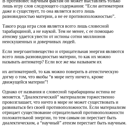
В противовес научным фактам он может выставлять только
лишь игру слов следующего содержания: “Если антиматерия
даже и существует, то она является всего лишь
разновидностью материи, а не ее противоположностью”.
Такого рода игра слов является всего лишь словесной
тарабарщиной, а не наукой. Тем не менее, с ее помощью
атеизму удается увести от истины сотни миллионов
неискушенных и доверчивых людей.
Если энергоантивещество и отрицательная энергия являются
всего лишь разновидностью материи, то как их можно
называть антиматер? Если все же мы называем их
их антиматерией, то как можно поверить в атеистическую
догму о том, что якобы “в мире нету ничего, кроме
движущейся материи”!
Однако от названия и словесной тарабарщины истина не
меняется. “Диалектический” материализм торжественно
провозглашает, что ничто в мире не может существовать и
развиваться без своей противоположности. Если материализм
отрицает существование отрицательной противоположности
положительной энергии, то тем самым он перестает быть
диалектическим, а “научный” атеизм перестает быть научным.