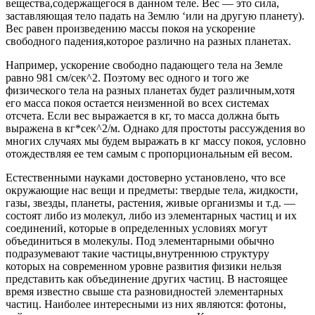
вещества,содержащегося в данном теле. Вес — это сила,
заставляющая тело падать на Землю ‘или на другую планету).
Вес равен произведению массы покоя на ускорение
свободного падения,которое различно на разных планетах.
Например, ускорение свободно падающего тела на Земле
равно 981 см/сек^2. Поэтому вес одного и того же
физического тела на разных планетах будет различным,хотя
его масса покоя остается неизменной во всех системах
отсчета. Если вес выражается в кг, то масса должна быть
выражена в кг*сек^2/м. Однако для простоты рассуждения во
многих случаях мы будем выражать в кг массу покоя, условно
отождествляя ее тем самым с пропорциональным ей весом.
Естественными науками достоверно установлено, что все
окружающие нас вещи и предметы: твердые тела, жидкости,
газы, звезды, планеты, растения, живые организмы и т.д. —
состоят либо из молекул, либо из элементарных частиц и их
соединений, которые в определенных условиях могут
объединиться в молекулы. Под элементарными обычно
подразумевают такие частицы,внутреннюю структуру
которых на современном уровне развития физики нельзя
представить как объединение других частиц. В настоящее
время известно свыше ста разновидностей элементарных
частиц. Наиболее интересными из них являются: фотоны,