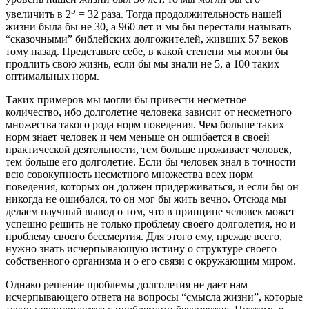
5
увеличить в 2
= 32 раза. Тогда продолжительность нашей
жизни была бы не 30, а 960 лет и мы бы перестали называть
“сказочными” библейских долгожителей, живших 57 веков
тому назад. Представьте себе, в какой степени мы могли бы
продлить свою жизнь, если бы мы знали не 5, а 100 таких
оптимальных норм.
Таких примеров мы могли бы привести несметное
количество, ибо долголетие человека зависит от несметного
множества такого рода норм поведения. Чем больше таких
норм знает человек и чем меньше он ошибается в своей
практической деятельности, тем больше проживает человек,
тем больше его долголетие. Если бы человек знал в точности
всю совокупность несметного множества всех норм
поведения, которых он должен придерживаться, и если бы он
никогда не ошибался, то он мог бы жить вечно. Отсюда мы
делаем научный вывод о том, что в принципе человек может
успешно решить не только проблему своего долголетия, но и
проблему своего бессмертия. Для этого ему, прежде всего,
нужно знать исчерпывающую истину о структуре своего
собственного организма и о его связи с окружающим миром.
Однако решение проблемы долголетия не дает нам
исчерпывающего ответа на вопросы “смысла жизни”, которые