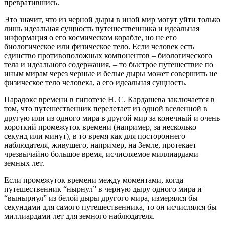
превратившись.
Это значит, что из черной дыры в иной мир могут уйти только
лишь идеальная сущность путешественника и идеальная
информация о его космическом корабле, но не его
биологическое или физическое тело. Если человек есть
единство противоположных компонентов – биологического
тела и идеального содержания, – то быстрое путешествие по
иным мирам через черные и белые дыры может совершить не
физическое тело человека, а его идеальная сущность.
Парадокс времени в гипотезе Н. С. Кардашева заключается в
том, что путешественник перелетает из одной вселенной в
другую или из одного мира в другой мир за конечный и очень
короткий промежуток времени (например, за несколько
секунд или минут), в то время как для постороннего
наблюдателя, живущего, например, на Земле, протекает
чрезвычайно большое время, исчисляемое миллиардами
земных лет.
Если промежуток времени между моментами, когда
путешественник “нырнул” в черную дыру одного мира и
“вынырнул” из белой дыры другого мира, измерялся бы
секундами для самого путешественника, то он исчислялся бы
миллиардами лет для земного наблюдателя.