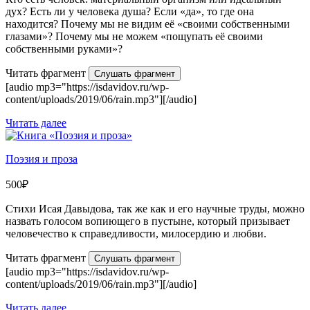
дух? Есть ли у человека душа? Если «да», то где она
находится? Почему мы не видим её «своими собственными
глазами»? Почему мы не можем «пощупать её своими
собственными руками»?
Читать фрагмент
Слушать фрагмент
[audio mp3="https://isdavidov.ru/wp-
content/uploads/2019/06/rain.mp3"][/audio]
Читать далее
Поэзия и проза
500
₽
Стихи Исая Давыдова, так же как и его научные труды, можно
назвать голосом вопиющего в пустыне, который призывает
человечество к справедливости, милосердию и любви.
Читать фрагмент
Слушать фрагмент
[audio mp3="https://isdavidov.ru/wp-
content/uploads/2019/06/rain.mp3"][/audio]
Читать далее