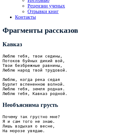
Интервью
Рецензии ученых
Отрывки книг
Контакты
Фрагменты рассказов
Кавказ
Люблю тебя, твои седины,

Потоков буйных дикий вой,

Твои безбрежные равнины,

Люблю народ твой трудовой.

Люблю, когда река седая

Бурлит вспененною волной.

Люблю тебя, земля родная.

Люблю тебя, Кавказ родной.
Необъяснима грусть
Почему так грустно мне? 

Я и сам того не знаю.

Лишь вздыхая о весне,

На морозе увядаю.