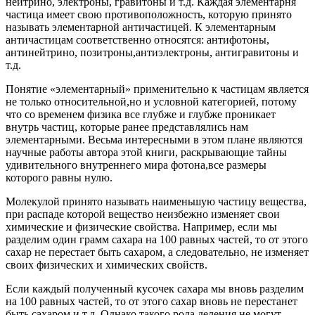
нейтрино, электроны, гравитоны и т.д. Каждая элементарня
частица имеет свою противоположность, которую принято
называть элементарной античастицей. К элементарным
античастицам соответственно относятся: антифотоны,
антинейтрино, позитроны,антиэлектроны, антигравитоны и
т.д.
Понятие «элементарный» применительно к частицам является
не только относительной,но и условной категорией, потому
что со временем физика все глубже и глубже проникает
внутрь частиц, которые ранее представлялись нам
элементарными. Весьма интересными в этом плане являются
научные работы автора этой книги, раскрывающие тайны
удивительного внутреннего мира фотона,все размеры
которого равны нулю.
Молекулой принято называть наименьшую частицу вещества,
при распаде которой вещество неизбежно изменяет свои
химические и физические свойства. Например, если мы
разделим один грамм сахара на 100 равных частей, то от этого
сахар не перестает быть сахаром, а следовательно, не изменяет
своих физических и химических свойств.
Если каждый полученный кусочек сахара мы вновь разделим
на 100 равных частей, то от этого сахар вновь не перестанет
быть сахаром и т.д. Однако такого рода деления не могут