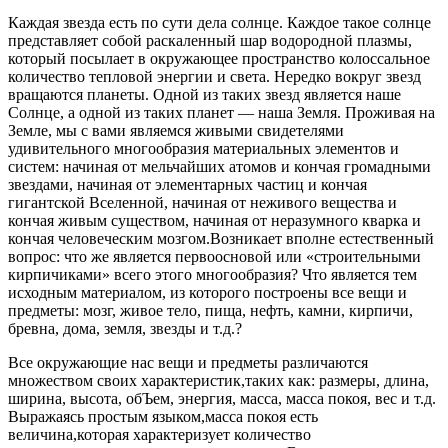
Каждая звезда есть по сути дела солнце. Каждое такое солнце
представляет собой раскаленный шар водородной плазмы,
который посылает в окружающее пространство колоссальное
количество тепловой энергии и света. Нередко вокруг звезд
вращаются планеты. Одной из таких звезд является наше
Солнце, а одной из таких планет — наша Земля. Проживая на
Земле, мы с вами являемся живыми свидетелями
удивительного многообразия материальных элементов и
систем: начиная от мельчайших атомов и кончая громадными
звездами, начиная от элементарных частиц и кончая
гигантской Вселенной, начиная от неживого вещества и
кончая живым существом, начиная от неразумного кварка и
кончая человеческим мозгом.Возникает вполне естественный
вопрос: что же является первоосновой или «строительными
кирпичиками» всего этого многообразия? Что является тем
исходным материалом, из которого построены все вещи и
предметы: мозг, живое тело, пища, нефть, камни, кирпичи,
бревна, дома, земля, звезды и т.д.?
Все окружающие нас вещи и предметы различаются
множеством своих характеристик,таких как: размеры, длина,
ширина, высота, обЪем, энергия, масса, масса покоя, вес и т.д.
Выражаясь простым языком,масса покоя есть
величина,которая характеризует количество