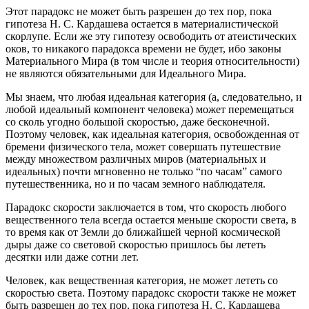
Этот парадокс не может быть разрешен до тех пор, пока
гипотеза Н. С. Кардашева остается в материалистической
скорлупе. Если же эту гипотезу освободить от атеистических
оков, то никакого парадокса времени не будет, ибо законы
Материального Мира (в том числе и теория относительности)
не являются обязательными для Идеального Мира.
Мы знаем, что любая идеальная категория (а, следовательно, и
любой идеальный компонент человека) может перемещаться
со сколь угодно большой скоростью, даже бесконечной.
Поэтому человек, как идеальная категория, освобожденная от
бремени физического тела, может совершать путешествие
между множеством различных миров (материальных и
идеальных) почти мгновенно не только “по часам” самого
путешественника, но и по часам земного наблюдателя.
Парадокс скорости заключается в том, что скорость любого
вещественного тела всегда остается меньше скорости света, в
то время как от Земли до ближайшей черной космической
дыры даже со световой скоростью пришлось бы лететь
десятки или даже сотни лет.
Человек, как вещественная категория, не может лететь со
скоростью света. Поэтому парадокс скорости также не может
быть разрешен до тех пор, пока гипотеза Н. С. Кардашева