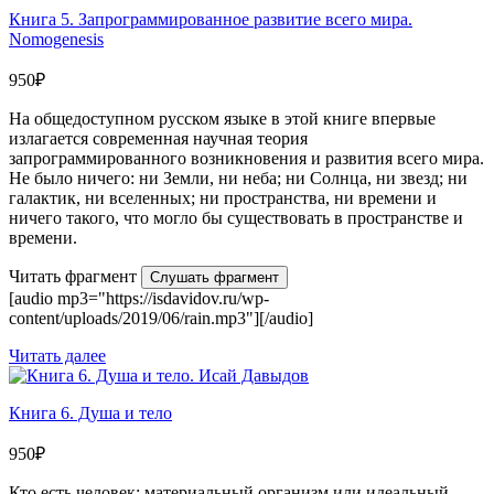
Книга 5. Запрограммированное развитие всего мира.
Nomogenesis
950
₽
На общедоступном русском языке в этой книге впервые
излагается современная научная теория
запрограммированного возникновения и развития всего мира.
Не было ничего: ни Земли, ни неба; ни Солнца, ни звезд; ни
галактик, ни вселенных; ни пространства, ни времени и
ничего такого, что могло бы существовать в пространстве и
времени.
Читать фрагмент
Слушать фрагмент
[audio mp3="https://isdavidov.ru/wp-
content/uploads/2019/06/rain.mp3"][/audio]
Читать далее
Книга 6. Душа и тело
950
₽
Кто есть человек: материальный организм или идеальный