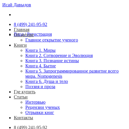
Skip
Исай Давыдов
to
content
8 (499) 241-95-92
Главная
Вход / Регистрация
Об авторе
Главное открытие ученого
Книги
Книга 1. Миры
Книга 2. Сотворение и Эволюция
Книга 3. Познание истины
Книга 4. Бытие
Книга 5. Запрограммированное развитие всего
мира. Nomogenesis
Книга 6. Душа и тело
Поэзия и проза
Где купить
Статьи
Интервью
Рецензии ученых
Отрывки книг
Контакты
8 (499) 241-95-92