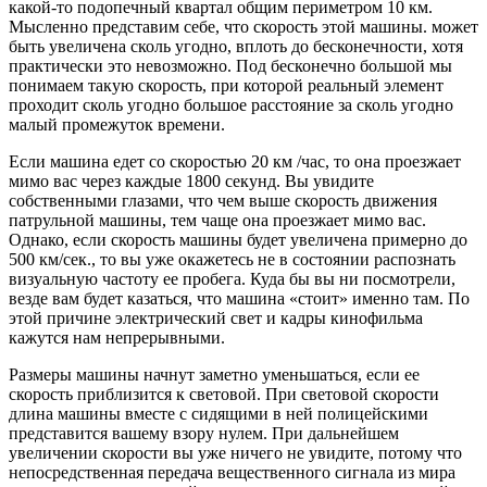
какой-то подопечный квартал общим периметром 10 км.
Мысленно представим себе, что скорость этой машины. может
быть увеличена сколь угодно, вплоть до бесконечности, хотя
практически это невозможно. Под бесконечно большой мы
понимаем такую скорость, при которой реальный элемент
проходит сколь угодно большое расстояние за сколь угодно
малый промежуток времени.
Если машина едет со скоростью 20 км /час, то она проезжает
мимо вас через каждые 1800 секунд. Вы увидите
собственными глазами, что чем выше скорость движения
патрульной машины, тем чаще она проезжает мимо вас.
Однако, если скорость машины будет увеличена примерно до
500 км/сек., то вы уже окажетесь не в состоянии распознать
визуальную частоту ее пробега. Куда бы вы ни посмотрели,
везде вам будет казаться, что машина «стоит» именно там. По
этой причине электрический свет и кадры кинофильма
кажутся нам непрерывными.
Размеры машины начнут заметно уменьшаться, если ее
скорость приблизится к световой. При световой скорости
длина машины вместе с сидящими в ней полицейскими
представится вашему взору нулем. При дальнейшем
увеличении скорости вы уже ничего не увидите, потому что
непосредственная передача вещественного сигнала из мира